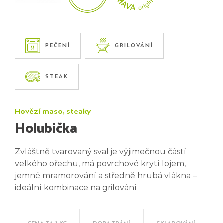
PEČENÍ
GRILOVÁNÍ
STEAK
Hovězí maso, steaky
Holubička
Zvláštně tvarovaný sval je výjimečnou částí
velkého ořechu, má povrchové krytí lojem,
jemné mramorování a středně hrubá vlákna –
ideální kombinace na grilování
CENA ZA 1 KG
DOBA ZRÁNÍ
SKLADOVÁNÍ