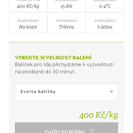
400 Kč/kg
15 dni
0-4°C
NAROZENO
VYKRMENO
PORAŽENO
Na louce
Trávou
S úctou
VYBERTE SI VELIKOST BALENÍ
Balíček pro Vás přichystáme k vyzvednutí
na prodejně do 30 minut.
Zvolte balíčky
400 Kč/kg
VLOŽIT DO KOŠÍKU