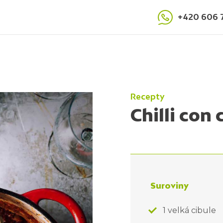
+420 606 
Recepty
Chilli con 
Suroviny
1 velká cibule