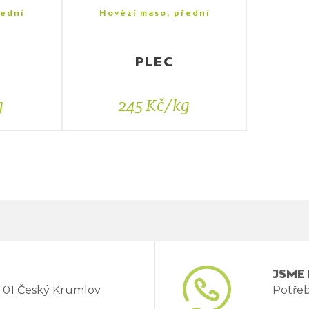
řední
Hovězí maso, přední
PLEC
g
245 Kč/kg
JSME 
1 01 Český Krumlov
Potřeb