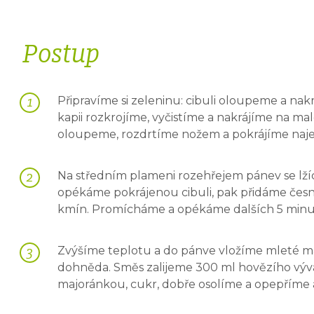
Postup
Připravíme si zeleninu: cibuli oloupeme a nak
kapii rozkrojíme, vyčistíme a nakrájíme na mal
oloupeme, rozdrtíme nožem a pokrájíme naj
Na středním plameni rozehřejem pánev se lžíc
opékáme pokrájenou cibuli, pak přidáme česnek,
kmín. Promícháme a opékáme dalších 5 minu
Zvýšíme teplotu a do pánve vložíme mleté m
dohněda. Směs zalijeme 300 ml hovězího výva
majoránkou, cukr, dobře osolíme a opepříme a