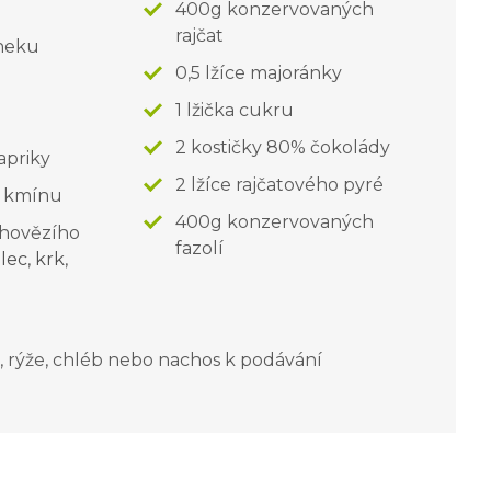
e
400g konzervovaných
rajčat
sneku
0,5 lžíce majoránky
1 lžička cukru
2 kostičky 80% čokolády
papriky
2 lžíce rajčatového pyré
o kmínu
400g konzervovaných
hovězího
fazolí
lec
,
krk
,
 rýže, chléb nebo nachos k podávání