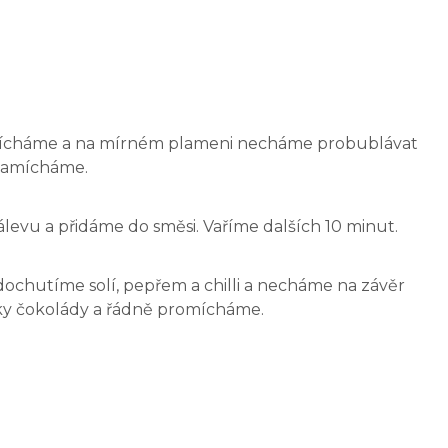
ícháme a na mírném plameni necháme probublávat
zamícháme.
álevu a přidáme do směsi. Vaříme dalších 10 minut.
chutíme solí, pepřem a chilli a necháme na závěr
čky čokolády a řádně promícháme.