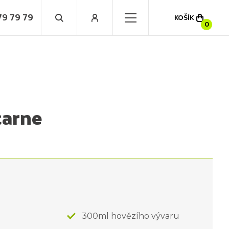
79 79 79
KOŠÍK
0
carne
300ml hovězího vývaru