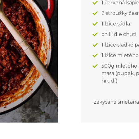
1 červená kapi
2 stroužky če
1 lžíce sádla
chilli dle chuti
1 lžíce sladké 
1 lžíce mletéh
500g mletého 
masa (
pupek
,
p
hrudí
)
zakysaná smetana,