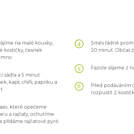
rájíme na malé kousky,
Směs řádně prom
é kostičky, česnek
20 minut. Občas 
emno.
Fazole slijeme z n
í sádla a 5 minut
 kapii, chilli, papriku a
Před podáváním do
t.
rozpustit 2 kosti
aso, které opečeme
ru a rajčaty, ochutíme
 přidáme rajčatové pyré.